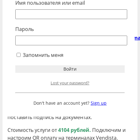
инструкциям.
Имя пользователя или email
Инструкции по подключению
Пароль
Подключение СБП QR через Paymaster —
https://wiki.vendista.ru/en/home/sbpqr_payma
Под ключ через нашего
Запомнить меня
менеджера (услуга платная)
Преимущества данного варианта, это полное
Lost your password?
сопровождение на всех этапах начиная от
регистрации личного кабинета в Paymaster и его
настройки, плюс настройка QR оплаты в личном
Don't have an account yet?
Sign up
кабинете Vendista. Вам нужно будет только
поставить подпись на документах.
Стоимость услуги от
4104 рублей.
Подключим и
настроим QR оплату на терминалах Vendista.