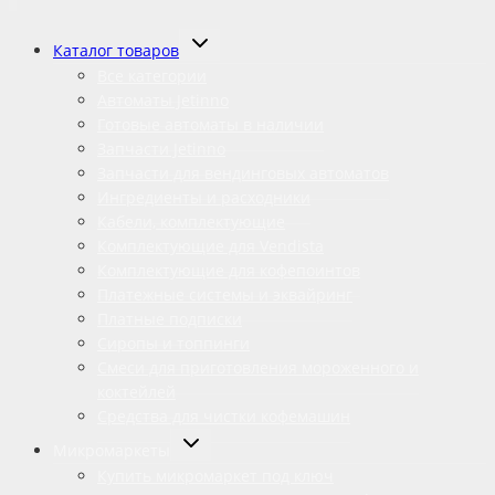
Переключить
Каталог товаров
дочернее
меню
Все категории
Автоматы Jetinno
Готовые автоматы в наличии
Запчасти Jetinno
Запчасти для вендинговых автоматов
Ингредиенты и расходники
Кабели, комплектующие
Комплектующие для Vendista
Комплектующие для кофепоинтов
Платежные системы и эквайринг
Платные подписки
Сиропы и топпинги
Смеси для приготовления мороженного и
коктейлей
Средства для чистки кофемашин
Переключить
Микромаркеты
дочернее
меню
Купить микромаркет под ключ