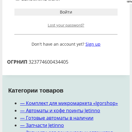
Юридическая информация
Наименование:
ИП Фомичев Игорь
Lost your password?
Владимирович
Юридический адрес:
105215, г.Москва,
Don't have an account yet?
Sign up
Константина Федина ул, 3, кв. 41
ИНН
771909925418
ОГРНИП
323774600434405
Категории товаров
— Комплект для микромаркета «Igorshop»
— Автоматы и кофе поинты Jetinno
— Готовые автоматы в наличии
— Запчасти Jetinno