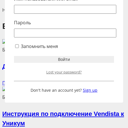
Ниже ты сможешь найти обучающие материалы.
Пароль
Бесплатные уроки
Запомнить меня
Бесплатные уроки по Vendista
Диагностика работы Vendista в MDB
Lost your password?
Подробнее...
Don't have an account yet?
Sign up
Бесплатные уроки по Vendista
Инструкция по подключение Vendista к
Уникум