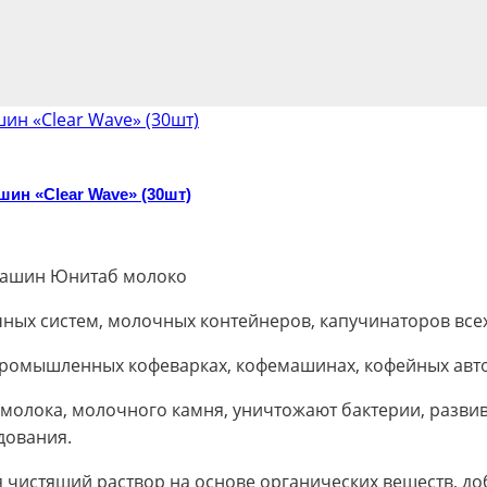
ин «Clear Wave» (30шт)
емашин Юнитаб молоко
ных систем, молочных контейнеров, капучинаторов все
в промышленных кофеварках, кофемашинах, кофейных авт
в молока, молочного камня, уничтожают бактерии, разв
дования.
уя чистящий раствор на основе органических веществ, 