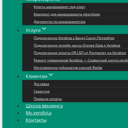
Купить микромаркет под ключ
Комплект для микромаркета «Igorshop»
Документы по микромаркетам
Услуги
Подключение Vendista к Банку Санкт-Петербург
Подключение онлайн кассы Orange Data к Vendista
Подключение оплаты QR СБП от Paymaster на Vendista
Ремонт терминалов Vendista — Сервисный центр vendi
Изготовление дубликатов ключей Rielda
Клиентам
Доставка
Гарантия
Правила оплаты
Школа вендинга
My.vendista
Контакты