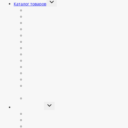
Переключить
Каталог товаров
дочернее
меню
Все категории
Автоматы Jetinno
Готовые автоматы в наличии
Запчасти Jetinno
Запчасти для вендинговых автоматов
Ингредиенты и расходники
Кабели, комплектующие
Комплектующие для Vendista
Комплектующие для кофепоинтов
Платежные системы и эквайринг
Платные подписки
Сиропы и топпинги
Смеси для приготовления мороженного и
коктейлей
Средства для чистки кофемашин
Переключить
Микромаркеты
дочернее
меню
Купить микромаркет под ключ
Комплект для микромаркета «Igorshop»
Документы по микромаркетам