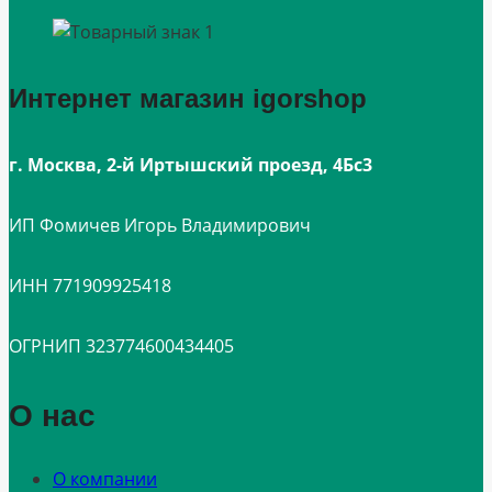
Интернет магазин igorshop
г. Москва, 2-й Иртышский проезд, 4Бс3
ИП Фомичев Игорь Владимирович
ИНН 771909925418
ОГРНИП 323774600434405
О нас
О компании