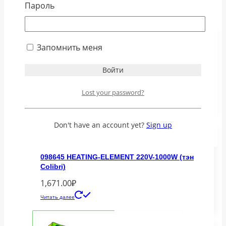
Пароль
Запомнить меня
Прокладки для дистрибьютора кофемашины
Jofemar (аналог)
2,000.00
₽
Lost your password?
В корзину
Don't have an account yet?
Sign up
098645 HEATING-ELEMENT 220V-1000W (тэн
Colibri)
1,671.00
₽
Читать далее