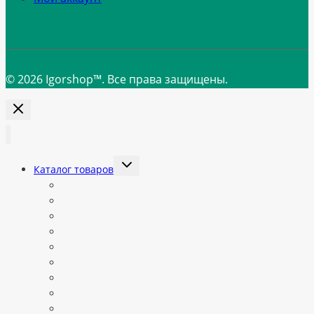
© 2026 Igorshop™. Все права защищены.
Переключить
Каталог товаров
дочернее
меню
Все категории
Автоматы Jetinno
Готовые автоматы в наличии
Запчасти Jetinno
Запчасти для вендинговых автоматов
Ингредиенты и расходники
Кабели, комплектующие
Комплектующие для Vendista
Комплектующие для кофепоинтов