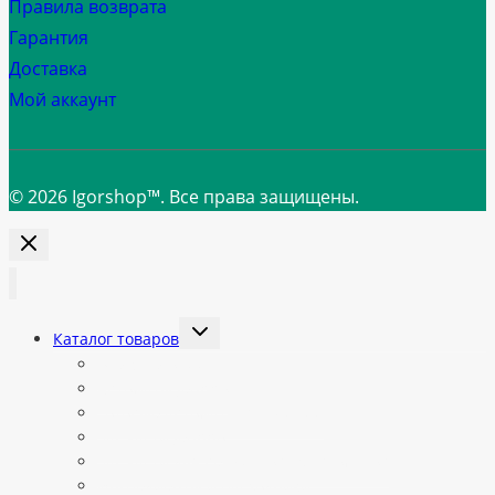
Правила возврата
Гарантия
Доставка
Мой аккаунт
© 2026 Igorshop™. Все права защищены.
Переключить
Каталог товаров
дочернее
меню
Все категории
Автоматы Jetinno
Готовые автоматы в наличии
Запчасти Jetinno
Запчасти для вендинговых автоматов
Ингредиенты и расходники