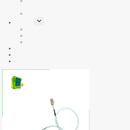
Ремонт терминалов Vendista — Сервисный центр
vendista Москва
Изготовление дубликатов ключей Rielda
Переключить
Клиентам
дочернее
меню
Доставка
Гарантия
Правила оплаты
Школа вендинга
My.vendista
Контакты