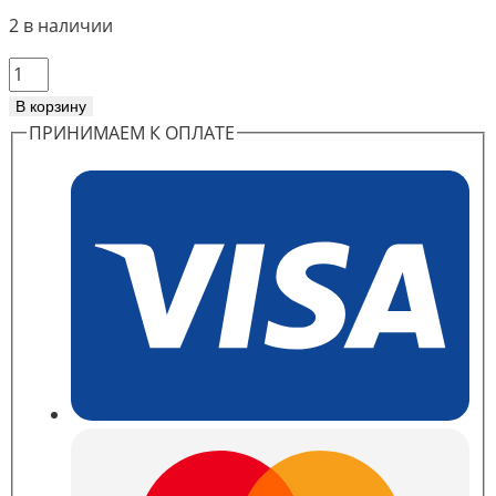
2 в наличии
Количество
товара
В корзину
Кабель
ПРИНИМАЕМ К ОПЛАТЕ
Vendista
v1
MDB