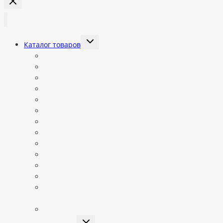
Переключить
Каталог товаров
дочернее
меню
Все категории
Автоматы Jetinno
Готовые автоматы в наличии
Запчасти Jetinno
Запчасти для вендинговых автоматов
Ингредиенты и расходники
Кабели, комплектующие
Комплектующие для Vendista
Комплектующие для кофепоинтов
Платежные системы и эквайринг
Платные подписки
Сиропы и топпинги
Смеси для приготовления мороженного и
коктейлей
Средства для чистки кофемашин
Переключить