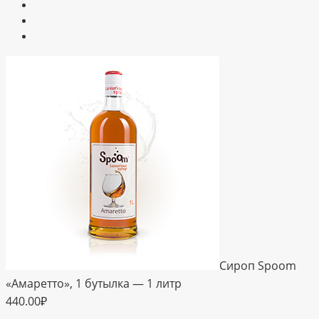
Школа вендинга
My.vendista
Контакты
Сироп Spoom
«Амаретто», 1 бутылка — 1 литр
440.00
₽