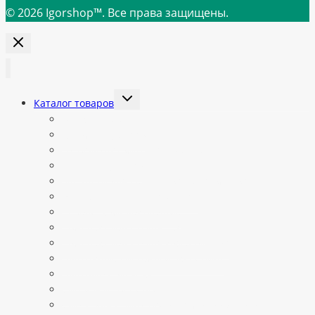
© 2026 Igorshop™. Все права защищены.
Переключить
Каталог товаров
дочернее
меню
Все категории
Автоматы Jetinno
Готовые автоматы в наличии
Запчасти Jetinno
Запчасти для вендинговых автоматов
Ингредиенты и расходники
Кабели, комплектующие
Комплектующие для Vendista
Комплектующие для кофепоинтов
Платежные системы и эквайринг
Платные подписки
Сиропы и топпинги
Смеси для приготовления мороженного и