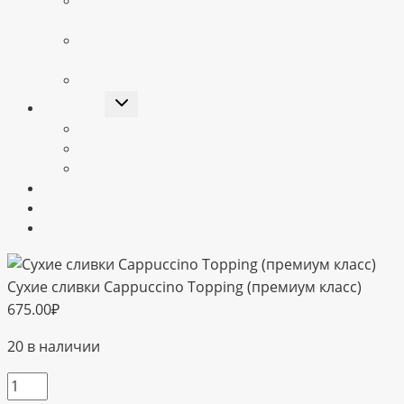
Подключение оплаты QR СБП от Paymaster на
Vendista
Ремонт терминалов Vendista — Сервисный центр
vendista Москва
Изготовление дубликатов ключей Rielda
Переключить
Клиентам
дочернее
меню
Доставка
Гарантия
Правила оплаты
Школа вендинга
My.vendista
Контакты
Сухие сливки Cappucсino Topping (премиум класс)
675.00
₽
20 в наличии
Количество