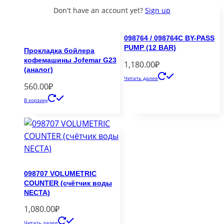
Don't have an account yet?
Sign up
098764 / 098764C BY-PASS
PUMP (12 BAR)
Прокладка бойлера
кофемашины Jofemar G23
1,180.00
₽
(аналог)
Читать далее
560.00
₽
В корзину
098707 VOLUMETRIC
COUNTER (счётчик воды
NECTA)
1,080.00
₽
Читать далее