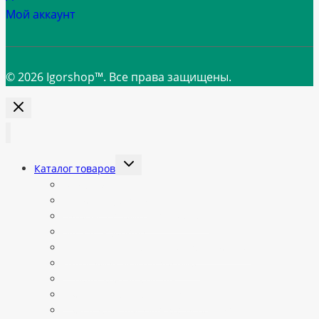
Мой аккаунт
© 2026 Igorshop™. Все права защищены.
Переключить
Каталог товаров
дочернее
меню
Все категории
Автоматы Jetinno
Готовые автоматы в наличии
Запчасти Jetinno
Запчасти для вендинговых автоматов
Ингредиенты и расходники
Кабели, комплектующие
Комплектующие для Vendista
Комплектующие для кофепоинтов