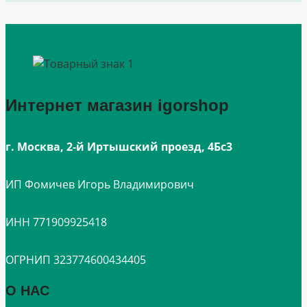
Интернет магазин igorshop
г. Москва, 2-й Иртышский проезд, 4Бс3
ИП Фомичев Игорь Владимирович
ИНН 771909925418
ОГРНИП 323774600434405
О НАС