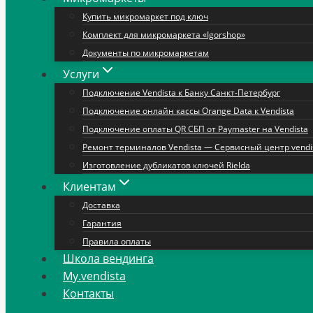
Купить микромаркет под ключ
Комплект для микромаркета «Igorshop»
Документы по микромаркетам
Услуги
Подключение Vendista к Банку Санкт-Петербург
Подключение онлайн кассы Orange Data к Vendista
Подключение оплаты QR СБП от Paymaster на Vendista
Ремонт терминалов Vendista — Сервисный центр vendi
Изготовление дубликатов ключей Rielda
Клиентам
Доставка
Гарантия
Правила оплаты
Школа вендинга
My.vendista
Контакты