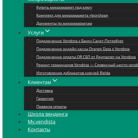
Купить микромаркет под ключ
Комплект для микромаркета «Igorshop»
Документы по микромаркетам
Услуги
Подключение Vendista к Банку Санкт-Петербург
Подключение онлайн кассы Orange Data к Vendista
Подключение оплаты QR СБП от Paymaster на Vendista
Ремонт терминалов Vendista — Сервисный центр vendi
Изготовление дубликатов ключей Rielda
Клиентам
Доставка
Гарантия
Правила оплаты
Школа вендинга
My.vendista
Контакты